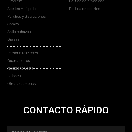
Limpieza
Política de privacidad
Aceites y Líquidos
Política de cookies
Parches y disoluciones
Sprays
Antipinchazos
Grasas
Personalizaciones
Guardabarros
Neopreno vaina
Bidones
Otros accesorios
CONTACTO RÁPIDO