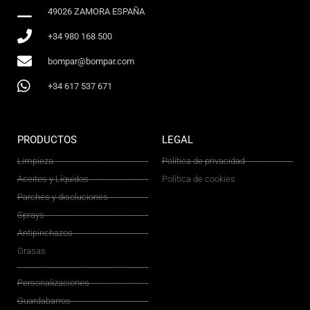
49026 ZAMORA ESPAÑA
+34 980 168 500
bompar@bompar.com
+34 617 537 671
PRODUCTOS
LEGAL
Limpieza
Política de privacidad
Aceites y Líquidos
Política de cookies
Parches y disoluciones
Sprays
Antipinchazos
Grasas
Personalizaciones
Guardabarros