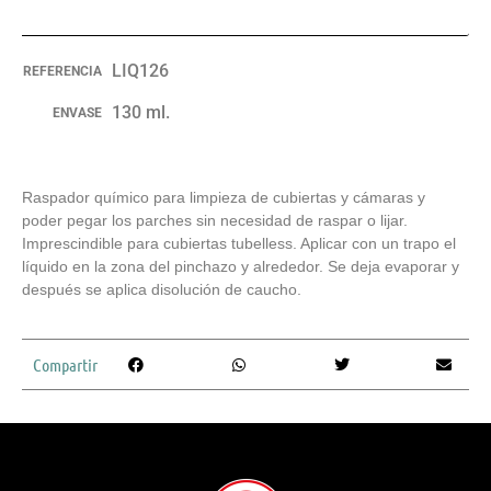
LIQ126
REFERENCIA
130 ml.
ENVASE
Raspador químico para limpieza de cubiertas y cámaras y
poder pegar los parches sin necesidad de raspar o lijar.
Imprescindible para cubiertas tubelless. Aplicar con un trapo el
líquido en la zona del pinchazo y alrededor. Se deja evaporar y
después se aplica disolución de caucho.
Compartir