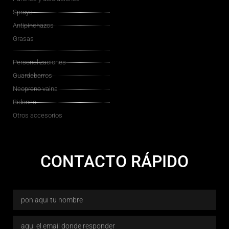
Sprays
Antipinchazos
Grasas
Personalizaciones
Guardabarros
Neopreno vaina
Bidones
Otros accesorios
CONTACTO RÁPIDO