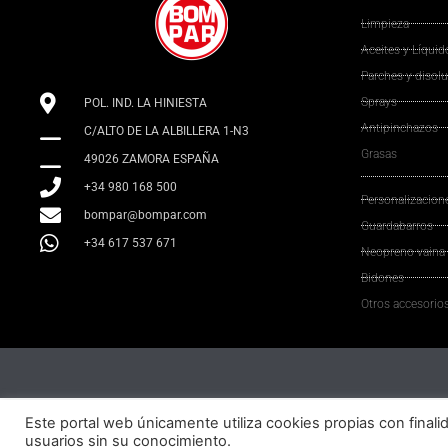
Limpieza
Aceites y Líquid
Parches y disol
Sprays
POL. IND. LA HINIESTA
Antipinchazos
C/ALTO DE LA ALBILLERA 1-N3
Grasas
49026 ZAMORA ESPAÑA
+34 980 168 500
Personalizacion
bompar@bompar.com
Guardabarros
+34 617 537 671
Neopreno vaina
Bidones
Otros accesorio
Este portal web únicamente utiliza cookies propias con finali
usuarios sin su conocimiento.