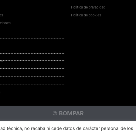
Política de privacidad
os
Política de cookies
uciones
es
s
© BOMPAR
dad técnica, no recaba ni cede datos de carácter personal de los