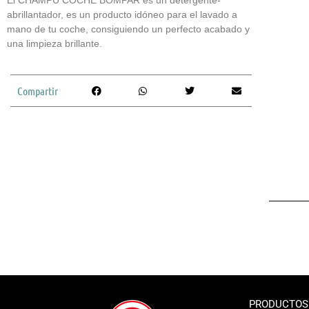
El
CHAMPÚ COCHE BOMPAR
COCHE
es un
detergente-
abrillantador,
es un producto idóneo para el lavado a
mano de tu coche, consiguiendo un perfecto acabado y
una limpieza brillante.
Compartir
PRODUCTOS